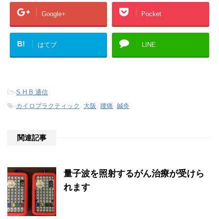
Google+
Pocket
B!
はてブ
LINE
-
S.H.B.通信
-
カイロプラクティック
,
大阪
,
腰痛
,
鍼灸
関連記事
量子波を照射するがん治療が受けら
れます