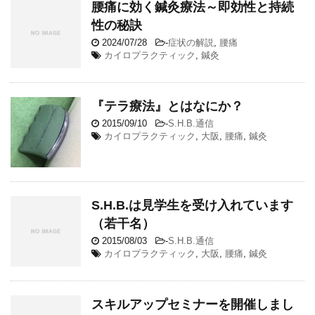
腰痛に効く鍼灸療法～即効性と持続
性の秘訣
2024/07/28
-
症状の解説
,
腰痛
カイロプラクティック
,
鍼灸
『テラ療法』とはなにか？
2015/09/10
-
S.H.B.通信
カイロプラクティック
,
大阪
,
腰痛
,
鍼灸
S.H.B.は見学生を受け入れています
（若干名）
2015/08/03
-
S.H.B.通信
カイロプラクティック
,
大阪
,
腰痛
,
鍼灸
スキルアップセミナーを開催しまし