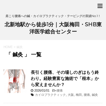
肩こり腰痛への鍼・カイロプラクティック・テーピングの実績No.1！
北新地駅から徒歩1分｜大阪梅田・SHB東
洋医学総合センター
HOME
>
鍼灸
「 鍼灸 」 一覧
長引く腰痛、その場しのぎはもう終
わり。経験豊富な施術で「根本」か
ら変えませんか？
2026/01/01
-
腰痛
カイロプラクティック
,
大阪
,
梅田
,
腰痛
,
鍼灸